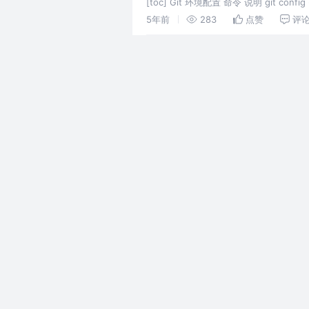
[toc] Git 环境配置 命令 说明 git conf
5年前
283
点赞
评