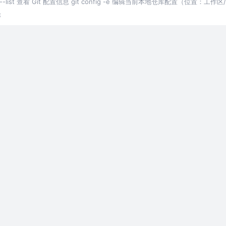
ig --list 查看 Git 配置信息 git config -e 编辑当前本地仓库配置（位置：工作区/.g
论