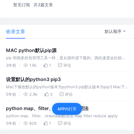
暂无订阅
共3篇文章
收录文章
默认顺序
MAC python默认pip源
pip 和很多的包管理工具一样，是从国外源下载的。因此速度会比较
慢，甚至会安装不了 临时修改 安装的时候 将 pip 修改为 pip 国内源即
3年前
1.9k
1
评论
可, 如下的几个源 使用方法, 命令行后面 -i + 源地
设置默认的python3 pip3
Mac下修改默认的python版本为python3 pip默认版本为pip3 Mac下
修改默认的python版本为python3 pip默认版本为pip3
5年前
2.9k
3
评论
python map、filter、reduce函数用法
APP内打开
python map、filter、reduce函数用法 map filter reduce apply
5年前
829
1
评论