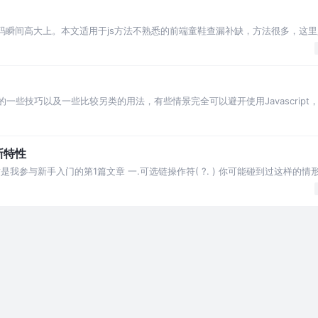
代码瞬间高大上。本文适用于js方法不熟悉的前端童鞋查漏补缺，方法很多，这
的一些技巧以及一些比较另类的用法，有些情景完全可以避开使用Javascript，
新特性
性 这是我参与新手入门的第1篇文章 一.可选链操作符( ?. ) 你可能碰到过这样的
这种错误Canno