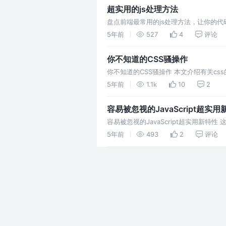
超实用的js处理方法
盘点前端最常用的js处理方法，让你的
效的一种
5年前
527
4
评论
你不知道的CSS骚操作
你不知道的CSS骚操作 本文介绍有关css
完美实现
5年前
1.1k
10
2
容易被忽视的JavaScript超实用
容易被忽视的JavaScript超实用新特
套在对象内部好几层的属性时，可能会得到
5年前
493
2
评论