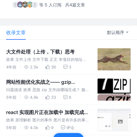
等 5 人订阅
共4篇文章
收录文章
默认顺序
大文件处理（上传，下载）思考
效果 文件上传 文件下载 正文 本项目的地址
是： https://github.com/cll123456/deal-big-
4年前
2.5k
36
3
file 需要的自提 上传 请带着以下问题来阅读下
面的文章 如何计算文件的
网站性能优化实战之—— gzip
（webpack, vite 开启gzip 部署）
问题描述 效果 思路 zip 文件由哪端生成？ 服务
端生成 nginx nginx 有一个模块是 gzip 模块，
5年前
4.9k
33
6
然后你只要开启了，nginx就会帮你来把数据
（静态资源 和 接口数据）进行压缩，然后传
react 实现图片正在加载中 加载完成
加载失败三个阶段的
效果 原理解析 图片的事件 图片是有许多的事件
的，例如，onload, onerror等,图片只要一加载
5年前
4.0k
9
评论
就会调用onload的事件，不管是加载成功还是