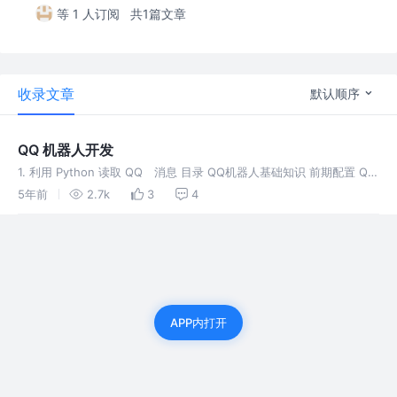
等 1 人订阅
共1篇文章
收录文章
默认顺序
QQ 机器人开发
1. 利用 Python 读取 QQ 消息 目录 QQ机器人基础知识 前期配置 QQ
机器人实现代码 本次作业 1. QQ机器人基础知识 本教程使用 QQ 机器
5年前
2.7k
3
4
人的实现基于 NoneBot，而 None
APP内打开