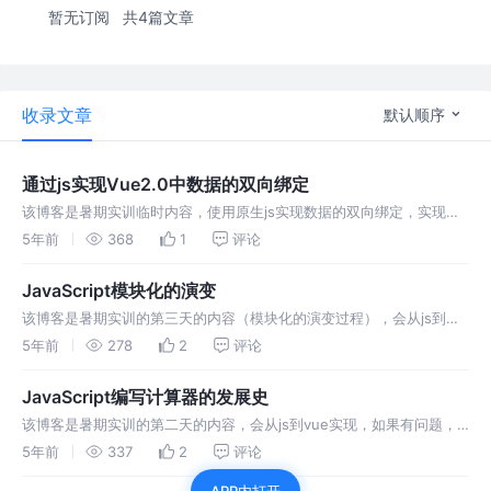
暂无订阅
共4篇文章
收录文章
默认顺序
通过js实现Vue2.0中数据的双向绑定
该博客是暑期实训临时内容，使用原生js实现数据的双向绑定，实现
Vue中v-model的功能，如果有问题，请评论提醒我，引入的部分会在
5年前
368
1
评论
结尾注明
JavaScript模块化的演变
该博客是暑期实训的第三天的内容（模块化的演变过程），会从js到
vue实现，如果有问题，请评论提醒我，引入的部分会在结尾注明。
5年前
278
2
评论
JavaScript编写计算器的发展史
该博客是暑期实训的第二天的内容，会从js到vue实现，如果有问题，
请评论提醒我，引入的部分会在结尾注明，如果你看到这里或者正好对
5年前
337
2
评论
你有所帮助，希望能点个关注或者推荐，感谢