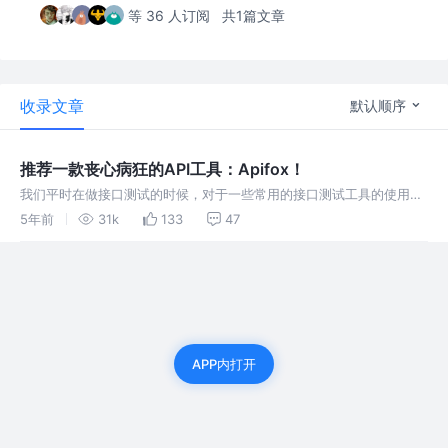
等 36 人订阅
共1篇文章
收录文章
默认顺序
推荐一款丧心病狂的API工具：Apifox！
我们平时在做接口测试的时候，对于一些常用的接口测试工具的使用应
该都非常熟悉了： 接口文档：Swagger、Yapi 接口测试：Postman、
5年前
31k
133
47
Postwoman Mock：EasyMock、Mocki
APP内打开