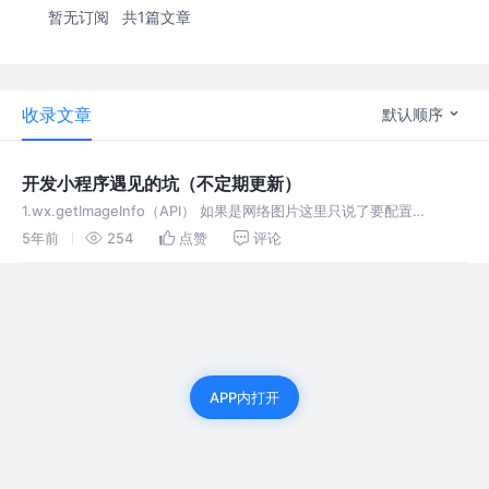
暂无订阅
共1篇文章
收录文章
默认顺序
开发小程序遇见的坑（不定期更新）
1.wx.getImageInfo（API） 如果是网络图片这里只说了要配置
download域名，其实还要配置request，如下图所示。
5年前
254
点赞
评论
APP内打开