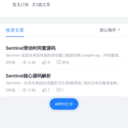
暂无订阅
共2篇文章
收录文章
默认顺序
Sentinel滑动时间窗源码
Sentinel 底层采用高性能的滑动窗口数据结构 LeapArray（环性数组）
来统计实时的秒级指标数据，可以很好地支撑写多于读的高并发场景。
5年前
2.9k
6
评论
Sentinel核心源码解析
Sentinel：分布式系统的流量防卫兵(防御系统) 面向分布式服务架构的
流量控制组件，主要以流量为切入点，从限流、流量整形、熔断降级、
5年前
2.9k
7
1
系统负载保护、热点防护等多个维度来帮助开发者保障微服务的稳定
性。
APP内打开