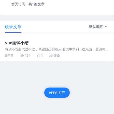
暂无订阅
共1篇文章
收录文章
默认顺序
vue面试小结
每次不管面试过不过，希望自己都能从 面试中学到一些东西，查漏补
缺，希望能够找到满意的工作，come on
5年前
194
1
评论
APP内打开