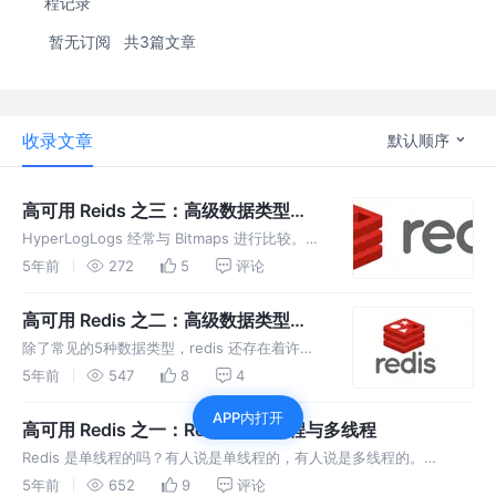
程记录
暂无订阅
共3篇文章
收录文章
默认顺序
高可用 Reids 之三：高级数据类型
HyperLogLogs
HyperLogLogs 经常与 Bitmaps 进行比较。两
者都可以进行基数统计。但是两者的区别是什
5年前
272
5
评论
么？HyperLogLogs 使用时是否需要注意什
么？耐心读完本篇文章，你一定有所收获。
高可用 Redis 之二：高级数据类型
bitmaps
除了常见的5种数据类型，redis 还存在着许多
数据类型。其中的bitmaps的数据结构究竟是什
5年前
547
8
4
么，它的常见操作有哪些，在什么情况下使用更
APP内打开
为合适？本篇文章尝试用简洁的文字，介绍
高可用 Redis 之一：Redis 的单线程与多线程
bitmaps
Redis 是单线程的吗？有人说是单线程的，有人说是多线程的。
Redis3.x 4.x 6.x的线程有啥区别？为啥引入多线程？来一起探究Redis
5年前
652
9
评论