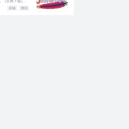
。 [官网下载]
后端
测试