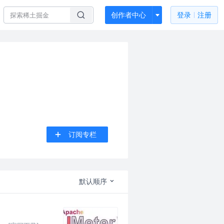
创作者中心
登录
注册
订阅专栏
默认顺序