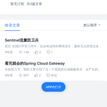
暂无订阅
共2篇文章
收录文章
默认顺序
Sentinel流量防卫兵
前言 在我们平常工作中，总会有这样的事情发生：服务无法承受过多的
请求而被打挂。 一般我们可以从两个方面处理： 增加节点，水平扩展
4年前
1.4k
2
1
（钱总是万能的） 对请求量过高的接口进行限流（没钱也不是不可以）
突发情
看完就会的Spring Cloud Gateway
在前面几节，我给大家介绍了当一个系统拆分成微服务后，会产生的问
题与解决方案：服务如何发现与管理（Nacos注册中心实战），服务与
4年前
897
2
评论
服务如何通信（Ribbon， Feign实战） 今天我们就来聊一聊另一个
APP内打开