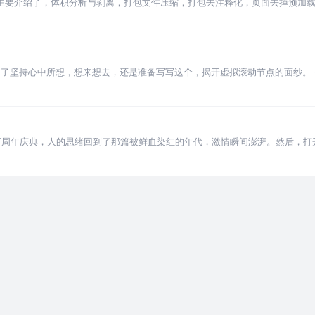
篇文章主要介绍了，体积分析与剥离，打包文件压缩，打包去注释化，页面去掉预加
为了坚持心中所想，想来想去，还是准备写写这个，揭开虚拟滚动节点的面纱。 
也很简单，首先固定表头，其次加载不可太
百周年庆典，人的思绪回到了那篇被鲜血染红的年代，激情瞬间澎湃。然后，打
想了想，还是想对之前主题的实现思路做个总结