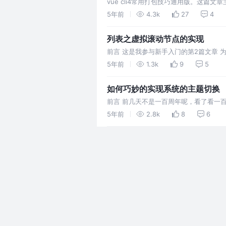
vue cli4常用打包技巧通用版。这
5年前
4.3k
27
4
列表之虚拟滚动节点的实现
前言 这是我参与新手入门的第2篇文章 
前开发经验，我们会发现一般列表的要求
5年前
1.3k
9
5
如何巧妙的实现系统的主题切换
前言 前几天不是一百周年呢，看了看一
红的一片，我又想起了之前接触的系统，
5年前
2.8k
8
6