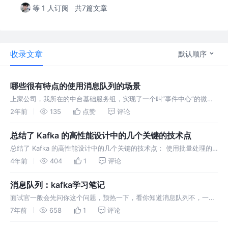
等 1 人订阅
共7篇文章
收录文章
默认顺序
哪些很有特点的使用消息队列的场景
上家公司，我所在的中台基础服务组，实现了一个叫“事件中心”的微服
务，核心功能之一就是使用消息队列作为事件传递和调用。相较于正常
2年前
135
点赞
评论
的消息传递，这个服务相当于把消息队列包了一层，可以提供比消息队
列更多的功能
总结了 Kafka 的高性能设计中的几个关键的技术点
总结了 Kafka 的高性能设计中的几个关键的技术点： 使用批量处理的
方式来提升系统吞吐能力。 基于磁盘文件高性能顺序读写的特性来设计
4年前
404
1
评论
的存储结构。
消息队列：kafka学习笔记
面试官一般会先问你这个问题，预热一下，看你知道消息队列不，一般
在第一面的时候面试官可能只会问消息队列 MQ 的应用场景/使用消息
7年前
658
1
评论
队列的好处、使用消息队列会带来什么问题、消息队列的技术选型这几