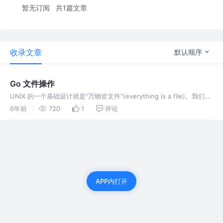
暂无订阅
共1篇文章
收录文章
默认顺序
Go 文件操作
UNIX 的一个基础设计就是"万物皆文件"(everything is a file)。我们不
必知道一个文件到底映射成什么，操作系统的设备驱动抽象成文件。操
6年前
720
1
评论
作系统为设备提供了文件格式的接口。 Go语言中的reader和writer接
口也类似。我们只需简单的读写字节，不必知道re…
APP内打开