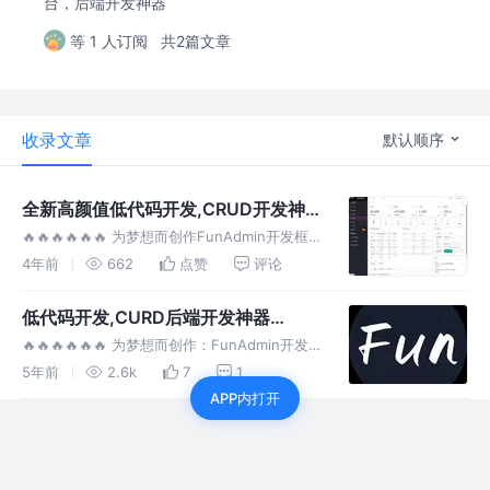
台，后端开发神器
等 1 人订阅
共2篇文章
收录文章
默认顺序
全新高颜值低代码开发,CRUD开发神
器FunAdmin v2.4 发布了
🔥🔥🔥🔥🔥🔥 为梦想而创作FunAdmin开发框
架系统 支持PHP8.0 如果对您有帮助，您可以
4年前
662
点赞
评论
点右上角 "Star" 支持一下 谢谢！ 如果您想获悉
项目实时更新信息，您可以点右上角"Watch"
低代码开发,CURD后端开发神器
FunAdmin
🔥🔥🔥🔥🔥🔥 为梦想而创作：FunAdmin开发
框架系统 支持PHP8.0 如果对您有帮助，您可
5年前
2.6k
7
1
以点右上角 "Star" 支持一下 谢谢！ 如果您想获
APP内打开
悉项目实时更新信息，您可以点右上角"Watch"