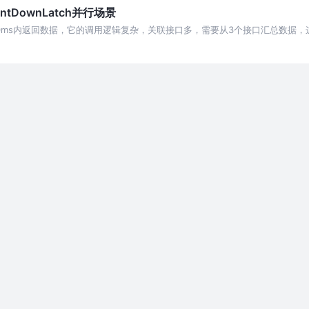
ntDownLatch并行场景
0ms内返回数据，它的调用逻辑复杂，关联接口多，需要从3个接口汇总数据，
需要16ms*3=48ms