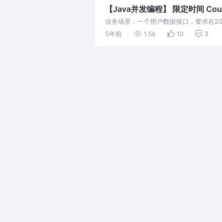
【Java并发编程】 限定时间 Cou
业务场景：一个用户数据接口，要求在2
耗时也需要16ms,全部汇总接口最优状态耗时
5年前
1.5k
10
3