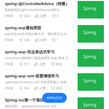
spring-@ControllerAdvice（转载）
熟知的用法 @ControllerAdivce注解与
@ExceptionHandler注解联合使用，统一处理
5年前
244
点赞
2
异常 InitBinder联合使用 @ControllerAdivce注
解与@InitBin
spring-aop通知类型
aop包含xml方式和注解方式。通知类型分为：
前置通知、后置通知、最终通知、环绕通知、异
5年前
338
点赞
1
常通知。 编码展示注解aop用法
spring-aop-切点表达式学习
execution([修饰符] 返回值类型 包名.类名.方
法名(参数)) 修饰符可以省略 返回值类型、包
5年前
127
点赞
评论
名、类名、方法名可以使用星号代表任意 .. 代
替包 : 代表当前包和子包下
spring-aop-xml-前置增强学习
applicationContext.xml 目标类和接口 切面 测
试类。演示前置增强如何使用？包含代码和配置
5年前
164
点赞
评论
文件
APP内打开
Spring-ioc第一个项目（itheima）
项目结构： applicationContext.xml