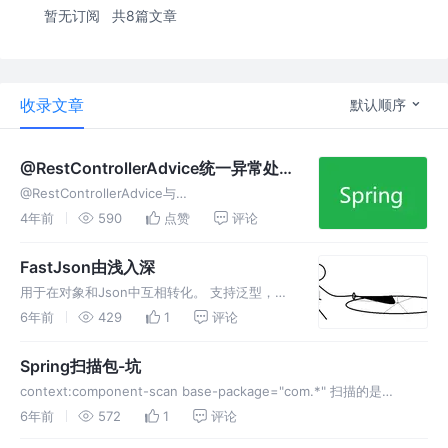
暂无订阅
共8篇文章
收录文章
默认顺序
@RestControllerAdvice统一异常处
理（转载）
@RestControllerAdvice与
@ControllerAdvice，与@ExceptionHandler
4年前
590
点赞
评论
注解结合使用，可全局异常处理
FastJson由浅入深
用于在对象和Json中互相转化。 支持泛型，支
持流处理超大文本，支持枚举，支持序列化和反
6年前
429
1
评论
序列化扩展。 支持各种JDK类型。包括基本类
型、JavaBean、Collection、Map、Enum、泛
Spring扫描包-坑
型等。
context:component-scan base-package="com.*" 扫描的是
com.package1.* 扫描的是com.package2.* 扫描的是
6年前
572
1
评论
com.package3.*