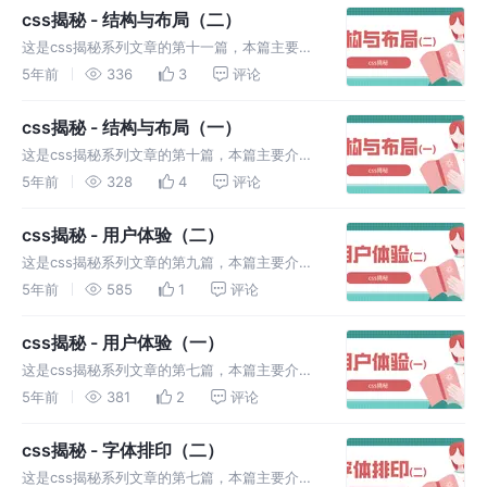
css揭秘 - 结构与布局（二）
这是css揭秘系列文章的第十一篇，本篇主要介
绍使用css可以实现的结构与布局。包括垂直居
5年前
336
3
评论
中以及紧贴底部的页脚。
css揭秘 - 结构与布局（一）
这是css揭秘系列文章的第十篇，本篇主要介绍
使用css可以实现的结构与布局。包括自适应内
5年前
328
4
评论
部元素、根据兄弟元素的数量设置样式等。
css揭秘 - 用户体验（二）
这是css揭秘系列文章的第九篇，本篇主要介绍
使用css可以实现的用户体验。包括通过阴影来
5年前
585
1
评论
弱化背景、通过模糊来弱化背景、滚动提示以及
交互式的图片对比控件。
css揭秘 - 用户体验（一）
这是css揭秘系列文章的第七篇，本篇主要介绍
使用css可以实现的用户体验。包括选用合适的
5年前
381
2
评论
鼠标光标、扩大可点击区域、自定义复选框以及
开关式按钮。
css揭秘 - 字体排印（二）
这是css揭秘系列文章的第七篇，本篇主要介绍