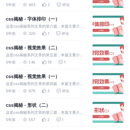
使用css可以实现的字体排印。包括华丽的&符
5年前
463
2
评论
号、自定义下划线以及现实中的文字效果。
css揭秘 - 字体排印（一）
这是css揭秘系列文章的第六篇，本篇主要介绍
使用css可以实现的字体排印。包括连字符断
5年前
320
1
评论
行、插入换行、文本行的斑马条纹以及调整tab
的宽度。
css揭秘 - 视觉效果（二）
这是css揭秘系列文章的第五篇，本篇主要介绍
使用css可以实现的视觉效果。包括毛玻璃效果
5年前
1.4k
19
1
以及折角效果。
css揭秘 - 视觉效果（一）
这是css揭秘系列文章的第四篇，本篇主要介绍
使用css可以实现的一些视觉效果。包括单侧投
5年前
979
3
评论
影、不规则投影以及染色效果。
css揭秘 - 形状（二）
这是css揭秘系列文章的第三篇，本篇主要介绍
使用css可以实现的一些形状。包括切角效果、
5年前
557
2
1
梯形标签页以及简单的饼图。