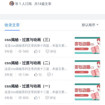
等 1 人订阅
共14篇文章
收录文章
默认顺序
css揭秘 - 过渡与动画（三）
这是css揭秘系列文章的第十四篇，本篇主要介
绍使用css可以实现的过渡与动画——沿环形路
5年前
560
2
评论
径平移的动画。至此CSS揭秘系列更新完毕~
css揭秘 - 过渡与动画（二）
这是css揭秘系列文章的第十三篇，本篇主要介
绍使用css可以实现的过渡与动画。包括闪烁效
5年前
1.9k
12
1
果、打字动画以及状态平滑的动画。
css揭秘 - 过渡与动画（一）
这是css揭秘系列文章的第十二篇，本篇主要介
绍使用css可以实现的过渡与动画。包括缓动效
5年前
605
1
评论
果、弹性过渡以及逐帧动画。