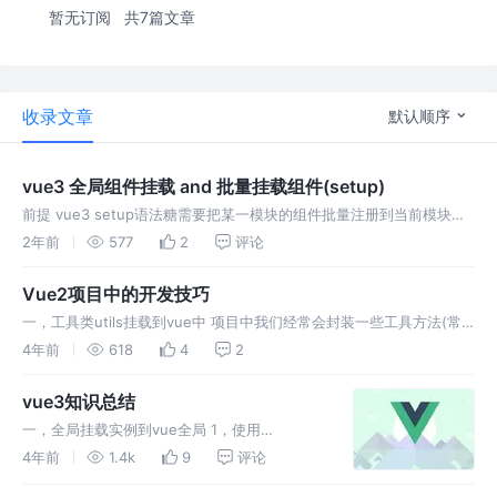
暂无订阅
共7篇文章
收录文章
默认顺序
vue3 全局组件挂载 and 批量挂载组件(setup)
前提 vue3 setup语法糖需要把某一模块的组件批量注册到当前模块的
主文件中，第一想法是用全局挂载的方式，但是这些组件重复在全局上
2年前
577
2
评论
使用率几乎为零，也不想书写多个import *** from '*
Vue2项目中的开发技巧
一，工具类utils挂载到vue中 项目中我们经常会封装一些工具方法(常
用的方法)到src/utils文件夹中，然后通过导出(export)/引入
4年前
618
4
2
（import）的方式去使用我们的工具集方法。这导致我
vue3知识总结
一，全局挂载实例到vue全局 1，使用
app.config.globalProperties 比如经常使用的
4年前
1.4k
9
评论
axios 在组件中使用 1. 通过