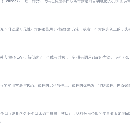
方法（Callback） ‌ 是一种允许代码在特定事件或条件满足时自动触发的机制
法的区别？什么是可见性? 对象锁是用于对象实例方法，或者一个对象实例上的，类
有很多
 初始(NEW)：新创建了一个线程对象，但还没有调用start()方法。 运行(RUNN
论
、线程的常用方法与状态、线程的启动与停止、线程的优先级、守护线程、内置锁
据类型（常用的数据类型比如字符串、整型），这种数据类型的变量值限定在固
ava 枚举类使用 enum 关键
论