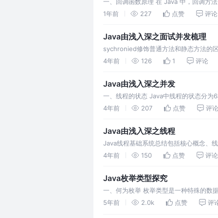
一、回调函数原理 在 Java 中，‌回调
注入等场景。 回调的原理‌ ‌接口定
1年前
227
点赞
评论
Java由浅入深之面试并发梳理
sychronied修饰普通方法和静态方
对象上的。我们知道，类的对象实例可以
4年前
126
1
评论
Java由浅入深之并发
一、线程的状态 Java中线程的状态分为6种
和运行中（runnin
4年前
207
点赞
评
Java由浅入深之线程
Java线程基础系统总结包括核心概念
4年前
150
点赞
评论
Java枚举类型探究
一、何为枚举 枚举类型是一种特殊的数
季节只有春夏秋冬，一个年的 12 个月份。J
5年前
2.0k
点赞
评