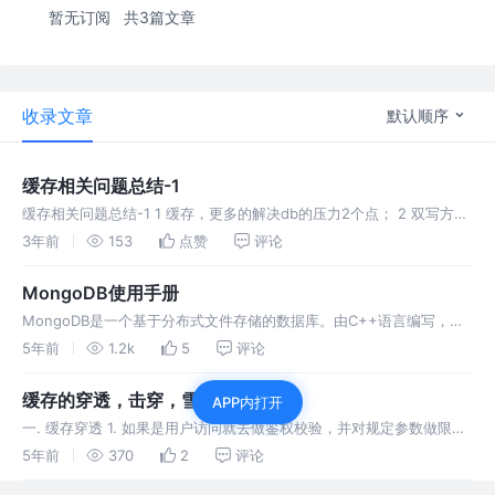
暂无订阅
共3篇文章
收录文章
默认顺序
缓存相关问题总结-1
缓存相关问题总结-1 1 缓存，更多的解决db的压力2个点； 2 双写方案
3 redis数据安全与一致性的问题 4 reids存什么，基于cache
3年前
153
点赞
评论
MongoDB使用手册
MongoDB是一个基于分布式文件存储的数据库。由C++语言编写，旨
在为WEB应用提供可扩展的高性能数据存储解决方案。MongoDB是一
5年前
1.2k
5
评论
个介于关系型数据库和非关系型数据库之间的产品。
缓存的穿透，击穿，雪崩
APP内打开
一. 缓存穿透 1. 如果是用户访问就去做鉴权校验，并对规定参数做限制
大于或者小于亦或者符合自己所定义的规格。 2. 使用布隆过滤器排除
5年前
370
2
评论
不可能做缓存的请求： 二. 缓存击破 1. 设置热点缓存永不过期。 2. 加