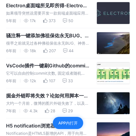
令行终端都是使用Electron来开发的，本文将从
Electron桌面端所见即所得-Electron
零开始手把手的教大家用Electron写一个命令行
练习生
如果领导突然说需要开发一款前端桌面端应用，
终端。 作为一个完整的实战项目示例，该终端
那么对于我们前端er来说选择Electron是一件顺
5年前
17k
373
50
d…
理成章的事情。但事实上很多同学对于Electron
都不太了解和熟悉。 如果突然让我们去开发
骚注释一键添加佛祖保佑永无BUG、
Electron应用，很多人都会陷入迷茫和懵逼的状
神兽护体等注释图形的VSCode插件
很早之前就见过各种佛祖保佑永无BUG、神兽
态。然后在依靠网上相对较少的资料，慢慢摸
护体等形式的注释，感觉很有趣，蛮骚的😉。
6年前
18k
207
44
索、…
然后最近有人在我开源的VSCode插件：
**koroFileHeader**里面给我提issue，希望能
VsCode插件一键刷Github的commit
够支持这种类型的注释。 现在开发完成了，大
记录-AutoCommit
它可以自由控制commit次数, 固定或者随机
家可以根据下面的使用方式试用一下。 这个插
commit次数。 使用本插件来控制commit次数.
6年前
12k
107
33
件目…
如下图，你甚至可以规划一下commit次数，然
后画出图形, 天空才是你的极限。 选择多个日期
掘金外链即将失效？论如何用脚本一次
范围：一次操作即可提交不同日期commit, 还可
性下载/替换失效的外链图片
大约一个月前，微博的图片外链失效了，以及掘
以提交过去/未来日期的commit…
金因为盗链问题也于2019/06/06决定开启防盗
7年前
4.3k
28
29
链，造成的影响是：个人博客网站的引用了这些
APP内打开
图片外链都不能显示。 目前微博和掘金的屏
H5 notification浏览器桌面通知
蔽，在CSDN和segmentfault都是可以正常显
Notification是HTML5新增的API，用于向用户