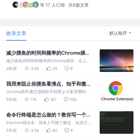
等 17 人订阅
共8篇文章
收录文章
默认顺序
减少摸鱼的时间和频率的Chrome插
件：新增摸鱼倒计时、摸鱼时间统计、
减少摸鱼的时间和频率的Chrome插件：在上
休息一下、github1s 在线VSCode查
班/学习期间很容易下意识的打开摸鱼网站，插
4年前
3.6k
29
8
件帮助我们减少摸鱼的时间和频率，提高我们上
看github仓库代码等功能
班和学习的效率，节省时间用于学习提升自己或
我用来阻止你摸鱼看沸点、知乎和微博
者享受生活。
的Chrome插件
chrome插件通过强制的手段禁止大家浪费时间
摸鱼，在上班/学习期间下意识的打开摸鱼网站,
5年前
17k
167
100
自动检测摸鱼网站, 提示激励信息后, 关闭摸鱼
网站。
命令行终端是怎么做的？教你写一个命
令行终端[electron实战]
Electron很出名，很多人可能了解过，知道它是
用来开发桌面端的应用，但是一直没有在项目中
5年前
3.5k
40
4
实践过，缺乏练手的实践项目。 很多开源的命