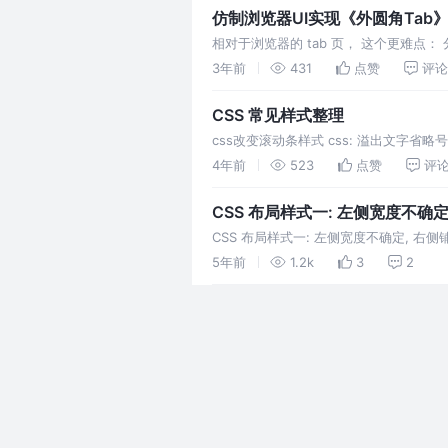
仿制浏览器UI实现《外圆角Tab
相对于浏览器的 tab 页， 这个更难点： 分析
角 bo
3年前
431
点赞
评论
CSS 常见样式整理
css改变滚动条样式 css: 溢出文字省略
果，它需要组合其他的W
4年前
523
点赞
评
CSS 布局样式一: 左侧宽度不确
CSS 布局样式一: 左侧宽度不确定, 右侧铺满
5年前
1.2k
3
2