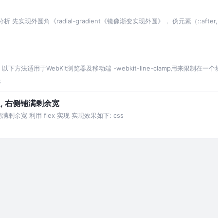
》
 先实现外圆角《radial-gradient《镜像渐变实现外圆》， 伪元素（::after,
号 以下方法适用于WebKit浏览器及移动端 -webkit-line-clamp用来限
论
定, 右侧铺满剩余宽
剩余宽 利用 flex 实现 实现效果如下: css