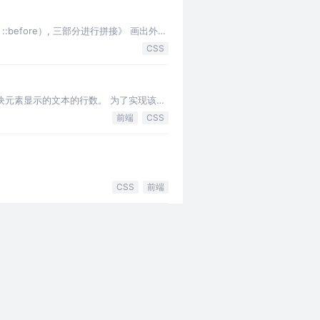
 ::before）, 三部分进行拼接》 画出外圆
CSS
制在一个块元素显示的文本的行数。 为了实现该效
前端
CSS
CSS
前端