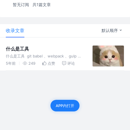
暂无订阅
共1篇文章
收录文章
默认顺序
什么是工具
什么是工具 git babel 、webpack 、gulp
docker markdow 学习工具思路 1为什么会有
5年前
249
点赞
评论
这个工具？ 2：怎么搭建使用工具的环境 cli 命
令行工具 运行库 ....
APP内打开