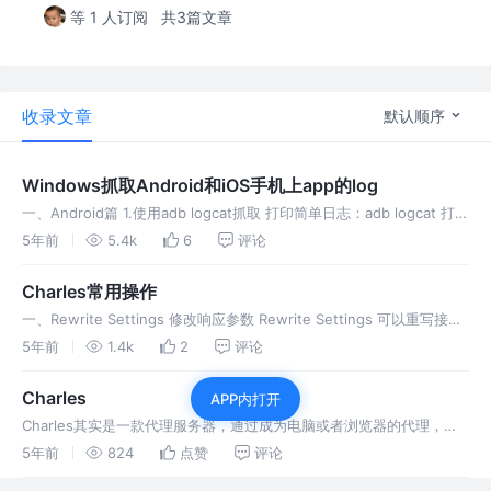
等 1 人订阅
共3篇文章
收录文章
默认顺序
Windows抓取Android和iOS手机上app的log
一、Android篇 1.使用adb logcat抓取 打印简单日志：adb logcat 打印
日志具有详细时间和简单数据：adb logcat -v time 打印的日志保存到
5年前
5.4k
6
评论
电脑本地：adb lo
Charles常用操作
一、Rewrite Settings 修改响应参数 Rewrite Settings 可以重写接口
所有元素的内容，主要可以对某些匹配请求的header、host、url、
5年前
1.4k
2
评论
path、query para
Charles
APP内打开
Charles其实是一款代理服务器，通过成为电脑或者浏览器的代理，然
后截取请求和请求结果达到分析抓包的目的。
5年前
824
点赞
评论