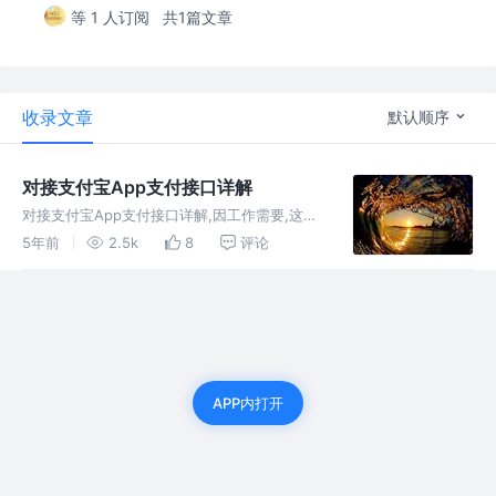
等 1 人订阅
共1篇文章
收录文章
默认顺序
对接支付宝App支付接口详解
对接支付宝App支付接口详解,因工作需要,这几
天摸索了很久,网上查找的资料大多不齐全,不详
5年前
2.5k
8
评论
细,只有部分讲解及代码...所有我准备尽可能的
把这篇博客写的详细易懂一些..
APP内打开