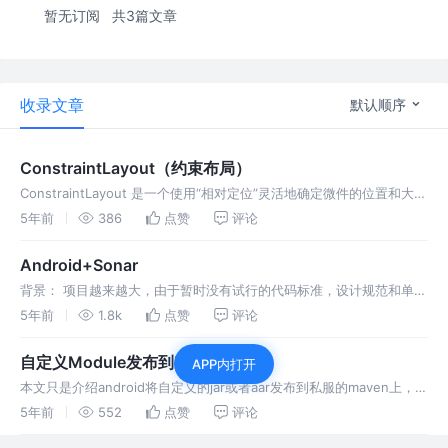
暂无订阅
共3篇文章
收录文章
默认顺序
ConstraintLayout（约束布局）
ConstraintLayout 是一个使用“相对定位”灵活地确定微件的位置和大小
的一个布局，在 2016 年 Google I/O 中面世，它的出现是为了解决开
5年前
386
点赞
评论
发中过于复杂的页面层级嵌套过多的问题—
Android+Sonar
背景： 项目越来越大，由于暂时没有试行的代码标准，设计规范和单元
测试等，这时候我们就需要一个自动化的分析工具，虽然
5年前
1.8k
点赞
评论
AndroidStuido有相关的插件，但是只能在本地起作用而且不能同步到
服务器生成图
自定义Module发布到Maven
APP内打开
本文只是介绍android将自定义的jar或者aar发布到私服的maven上，这
里主要分为两部分，第一部分是使用nexus搭建自己的私服，第二部分
5年前
552
点赞
评论
是进行发布）