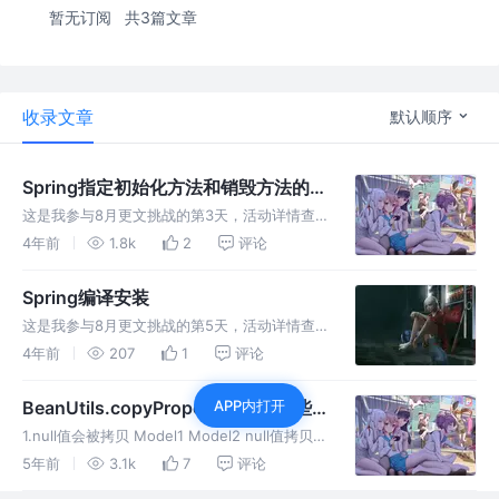
暂无订阅
共3篇文章
收录文章
默认顺序
Spring指定初始化方法和销毁方法的三
种方式
这是我参与8月更文挑战的第3天，活动详情查
看：8月更文挑战 1. @PostConstruct和
4年前
1.8k
2
评论
@PreDestroy @PostConstruct和
@PreDestroy它是Java自己的注解，是J
Spring编译安装
这是我参与8月更文挑战的第5天，活动详情查
看：8月更文挑战 1.下载Spring源码 建议使用
4年前
207
1
评论
git clone 下来 使用压缩包后面可能会出现问题
Spring源码地址 2.修改build.grad
BeanUtils.copyProperties中的那些
APP内打开
坑
1.null值会被拷贝 Model1 Model2 null值拷贝测
试 BeanUtilTest model2中的dateTime属性变
5年前
3.1k
7
评论
为了null 2.Boolean类型数据拷贝时可能会丢失