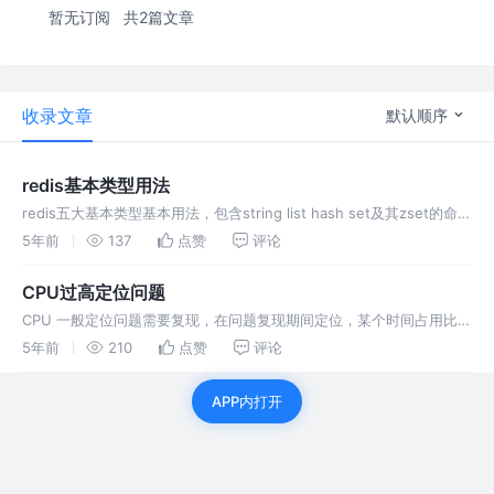
暂无订阅
共2篇文章
收录文章
默认顺序
redis基本类型用法
redis五大基本类型基本用法，包含string list hash set及其zset的命令
基本用法。
5年前
137
点赞
评论
CPU过高定位问题
CPU 一般定位问题需要复现，在问题复现期间定位，某个时间占用比较
高的话，可以借助监控工具，当占用高时，推送告警，然后定位。
5年前
210
点赞
评论
APP内打开