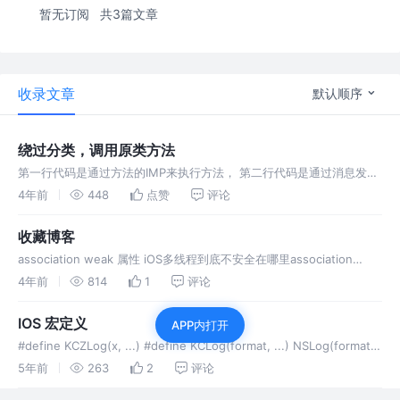
暂无订阅
共3篇文章
收录文章
默认顺序
绕过分类，调用原类方法
第一行代码是通过方法的IMP来执行方法， 第二行代码是通过消息发送
的形式objc_msgSend的方法去执行方法
4年前
448
点赞
评论
收藏博客
association weak 属性 iOS多线程到底不安全在哪里association
weak 属性 iOS多线程到底不安全在哪里
4年前
814
1
评论
IOS 宏定义
APP内打开
#define KCZLog(x, ...) #define KCLog(format, ...) NSLog(format,
##VA_ARGS) #define KC(instance, prot
5年前
263
2
评论