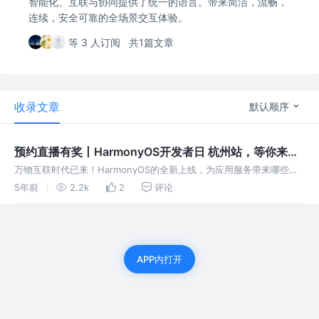
智能化、互联与协同提供了统一的语言。带来简洁，流畅，
连续，安全可靠的全场景交互体验。
等 3 人订阅
共1篇文章
收录文章
默认顺序
预约直播有奖丨HarmonyOS开发者日 杭州站，等你来
“约”
万物互联时代已来！HarmonyOS的全新上线，为应用服务带来哪些新
机遇？为开发者带来哪些新体验？ 2021年7月31日，HDD |
5年前
2.2k
2
评论
HarmonyOS 开发者日将在杭州举办。我们为广大开发者准备了最
APP内打开