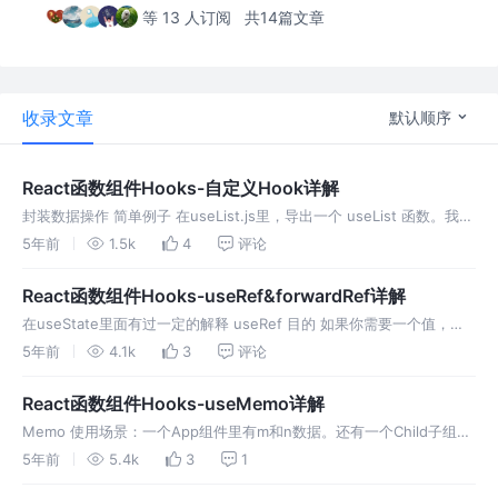
等 13 人订阅
共14篇文章
收录文章
默认顺序
React函数组件Hooks-自定义Hook详解
封装数据操作 简单例子 在useList.js里，导出一个 useList 函数。我们
把数据的初始化，ajax,和 setList 都放到这个函数里。外边只要调用我
5年前
1.5k
4
评论
这个自定义的函数，就可以得到对lis
React函数组件Hooks-useRef&forwardRef详解
在useState里面有过一定的解释 useRef 目的 如果你需要一个值，在
组件不断render时保持不变 初始化：const count = useRef(0) 读
5年前
4.1k
3
评论
取：count.current
React函数组件Hooks-useMemo详解
Memo 使用场景：一个App组件里有m和n数据。还有一个Child子组
件，它接受一个m作为它的外部数据。当点击把n+1的按钮时，我们知
5年前
5.4k
3
1
道，App会再次执行，那么Child子组件也会再次执行吗？ 通过