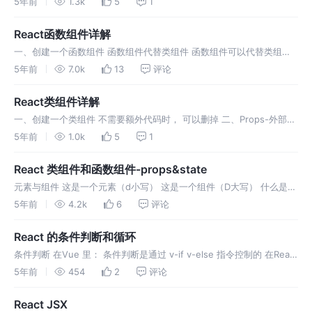
5年前
1.3k
5
1
页面。 当用户点击button
React函数组件详解
一、创建一个函数组件 函数组件代替类组件 函数组件可以代替类组
件，因为函数组件语法更加简单易懂，但是也面临以下两个问题 没有
5年前
7.0k
13
评论
state 没有生命周期 二、没有state的解决方法 React v16.
React类组件详解
一、创建一个类组件 不需要额外代码时， 可以删掉 二、Props-外部数
据/属性 定义 props 是组件对外的数据接口 作用 接受外部数据 只能读
5年前
1.0k
5
1
取不能修改写入 外部数据由父组件传递 接受外部函数
React 类组件和函数组件-props&state
元素与组件 这是一个元素（d小写） 这是一个组件（D大写） 什么是组
件 组件，从概念上类似于 JavaScript 函数。它接受任意的入参（即
5年前
4.2k
6
评论
“props”），并返回用于描述页面展示内容的 Reac
React 的条件判断和循环
条件判断 在Vue 里： 条件判断是通过 v-if v-else 指令控制的 在React
里： JSX的条件判断 写法一 如果外边需要一个 div ，把这段JS代码包
5年前
454
2
评论
在 {} 里边 写法二 ：把 r
React JSX