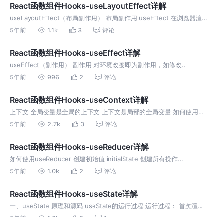
React函数组件Hooks-useLayoutEffect详解
useLayoutEffect（布局副作用） 布局副作用 useEffect 在浏览器渲
染完成后执行 useLayoutEffect 在浏览器渲染前执行 特点：
5年前
1.1k
3
评论
useLayoutEffect 里面的
React函数组件Hooks-useEffect详解
useEffect（副作用） 副作用 对环境改变即为副作用，如修改
document.titl 但是我们不一定非要把副作用放到useEffect 实际上叫
5年前
996
2
评论
afterRender更好，每次render后执
React函数组件Hooks-useContext详解
上下文 全局变量是全局的上下文 上下文是局部的全局变量 如何使用
useContext 使用 C=createContext(initial)创建上下文 使用
5年前
2.7k
3
评论
<C.provider> 圈定作用域 在作
React函数组件Hooks-useReducer详解
如何使用useReducer 创建初始值 initialState 创建所有操作
reducer（state，action） 第一个参数state是现在的state 第二个参
5年前
1.0k
2
评论
数action是一个对象，
React函数组件Hooks-useState详解
一、useState 原理和源码 useState的运行过程 运行过程： 首次渲染
render<App/> 调用 App()，得到虚拟Div对象，进而创建真实的Div到