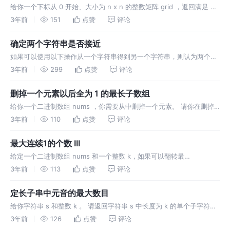
给你一个下标从 0 开始、大小为 n x n 的整数矩阵 grid ，返回满足 Ri
行和 Cj 列相等的行列对 (Ri, Cj) 的数目。 如果行和列以相同的顺序包
3年前
151
点赞
评论
含相同的元素（即相等的数组），则认
确定两个字符串是否接近
如果可以使用以下操作从一个字符串得到另一个字符串，则认为两个字
符串 接近 ： 操作 1：交换任意两个 现有 字符。 例如，abcde ->
3年前
299
点赞
评论
aecdb 操作 2：将一个 现有 字符的每次出现转换为另一
删掉一个元素以后全为 1 的最长子数组
给你一个二进制数组 nums ，你需要从中删掉一个元素。 请你在删掉
元素的结果数组中，返回最长的且只包含 1 的非空子数组的长度。 如果
3年前
110
点赞
评论
不存在这样的子数组，请返回 0 。 来源：力扣（LeetCode
最大连续1的个数 III
给定一个二进制数组 nums 和一个整数 k，如果可以翻转最
多 k 个 0 ，则返回 数组中连续 1 的最大个数 。
3年前
113
点赞
评论
定长子串中元音的最大数目
给你字符串 s 和整数 k 。 请返回字符串 s 中长度为 k 的单个子字符串
中可能包含的最大元音字母数。 英文中的 元音字母 为（a, e, i, o,
3年前
126
点赞
评论
u）。 来源：力扣（LeetCode） 链接