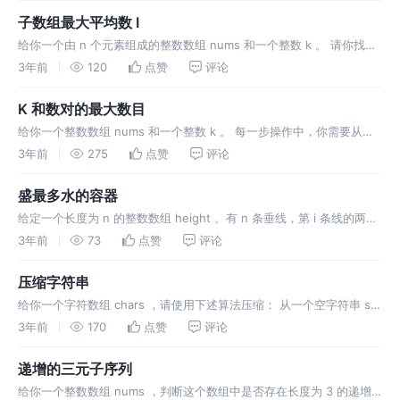
子数组最大平均数 I
给你一个由 n 个元素组成的整数数组 nums 和一个整数 k 。 请你找出
平均数最大且 长度为 k 的连续子数组，并输出该最大平均数。 任何误
3年前
120
点赞
评论
差小于 10-5 的答案都将被视为正确答案。 来源：力扣
K 和数对的最大数目
给你一个整数数组 nums 和一个整数 k 。 每一步操作中，你需要从数
组中选出和为 k 的两个整数，并将它们移出数组。 返回你可以对数组
3年前
275
点赞
评论
执行的最大操作数。 来源：力扣（LeetCode） 链接：ht
盛最多水的容器
给定一个长度为 n 的整数数组 height 。有 n 条垂线，第 i 条线的两个
端点是 (i, 0) 和 (i, height[i]) 。 找出其中的两条线，使得它们与 x 轴
3年前
73
点赞
评论
共同构成的容器可以容纳
压缩字符串
给你一个字符数组 chars ，请使用下述算法压缩： 从一个空字符串 s
开始。对于 chars 中的每组 连续重复字符 ： 如果这一组长度为 1 ，则
3年前
170
点赞
评论
将字符追加到 s 中。 否则，需要向 s 追加字
递增的三元子序列
给你一个整数数组 nums ，判断这个数组中是否存在长度为 3 的递增