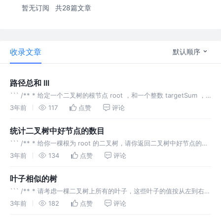
暂无订阅
共28篇文章
收录文章
默认顺序
路径总和 III
``` /** * 给定一个二叉树的根节点 root ，和一个整数 targetSum ，
求该二叉树里节点值之和等于 targetSum 的 路径 的数目。 * * 路径
3年前
117
点赞
评论
不需要从根节点开始，也不需要
统计二叉树中好节点的数目
``` /** * 给你一棵根为 root 的二叉树，请你返回二叉树中好节点的数
目。 * * 「好节点」X 定义为：从根到该节点 X 所经过的节点中，没有
3年前
134
点赞
评论
任何节点的值大于 X 的值。 * * 参考链接
叶子相似的树
``` /** * 请考虑一棵二叉树上所有的叶子，这些叶子的值按从左到右的
顺序排列形成一个 叶值序列 。 * * * * 举个例子，如上图所示，给定一
3年前
182
点赞
评论
棵叶值序列为 (6, 7, 4, 9, 8) 的树