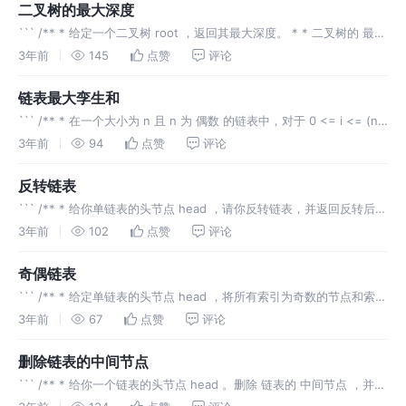
二叉树的最大深度
``` /** * 给定一个二叉树 root ，返回其最大深度。 * * 二叉树的 最大
深度 是指从根节点到最远叶子节点的最长路径上的节点数。 *
3年前
145
点赞
评论
https://leetcode.cn/proble
链表最大孪生和
``` /** * 在一个大小为 n 且 n 为 偶数 的链表中，对于 0 <= i <= (n /
2) - 1 的 i ，第 i 个节点（下标从 0 开始）的孪生节点为第 (n-1-i) 个节
3年前
94
点赞
评论
点
反转链表
``` /** * 给你单链表的头节点 head ，请你反转链表，并返回反转后的
链表。 */ public class ReverseList { /** * 题解: * 1. 判断当前head
3年前
102
点赞
评论
节点是
奇偶链表
``` /** * 给定单链表的头节点 head ，将所有索引为奇数的节点和索引
为偶数的节点分别组合在一起，然后返回重新排序的列表。 * * 第一个
3年前
67
点赞
评论
节点的索引被认为是 奇数 ， 第二个节点的索引为 偶
删除链表的中间节点
``` /** * 给你一个链表的头节点 head 。删除 链表的 中间节点 ，并返
回修改后的链表的头节点 head 。 * * 长度为 n 链表的中间节点是从头