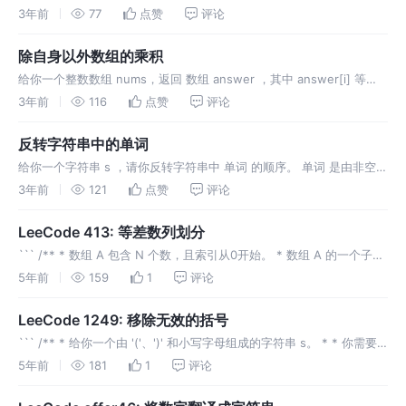
子序列。 如果存在这样的三元组下标 (i, j, k) 且满足 i < j < k ，使
3年前
77
点赞
评论
得 nums[i] < nums[j] <
除自身以外数组的乘积
给你一个整数数组 nums，返回 数组 answer ，其中 answer[i] 等
于 nums 中除 nums[i] 之外其余各元素的乘积 。 题目数据 保证 数
3年前
116
点赞
评论
组 nums之中任意元素的全部前缀元
反转字符串中的单词
给你一个字符串 s ，请你反转字符串中 单词 的顺序。 单词 是由非空格
字符组成的字符串。s 中使用至少一个空格将字符串中的 单词 分隔
3年前
121
点赞
评论
开。 返回 单词 顺序颠倒且 单词 之间用单个空格连接的结果字符
LeeCode 413: 等差数列划分
``` /** * 数组 A 包含 N 个数，且索引从0开始。 * 数组 A 的一个子数
组划分为数组 (P, Q)，P 与 Q 是整数且满足 0<=P
5年前
159
1
评论
LeeCode 1249: 移除无效的括号
``` /** * 给你一个由 '('、')' 和小写字母组成的字符串 s。 * * 你需要
从字符串中删除最少数目的 '(' 或者 ')' （可以删除任意位置的括号)，使
5年前
181
1
评论
得剩下的「括号字符串」有效。