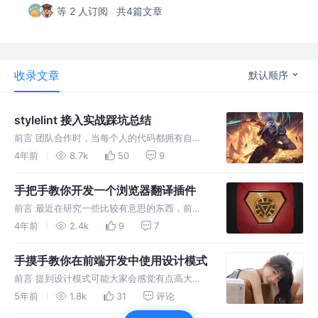
等 2 人订阅
共4篇文章
收录文章
默认顺序
stylelint 接入实战踩坑总结
前言 团队合作时，当每个人的代码都拥有自定
义的格式化方式时，在提交merge的时候往往要
4年前
8.7k
50
9
解决很多冲突，此时我们可以使用
eslint+stylelint来对团队的代码进行约束。
手把手教你开发一个浏览器翻译插件
eslint的配置引入比较
前言 最近在研究一些比较有意思的东西，前几
天玩了一个微信聊天机器人，美化图片的，今天
4年前
2.4k
9
7
想写个浏览器插件。话不多说直接开始。 正文
想写一个浏览器插件比较简单，跟我们平常开发
手摸手教你在前端开发中使用设计模式
项目一样，首先创建一个文件夹，
前言 提到设计模式可能大家会感觉有点高大上
的感觉，其实这个东西的概念很抽象，但是在实
5年前
1.8k
31
评论
际开发中还是有很多地方可以使用设计模式的思