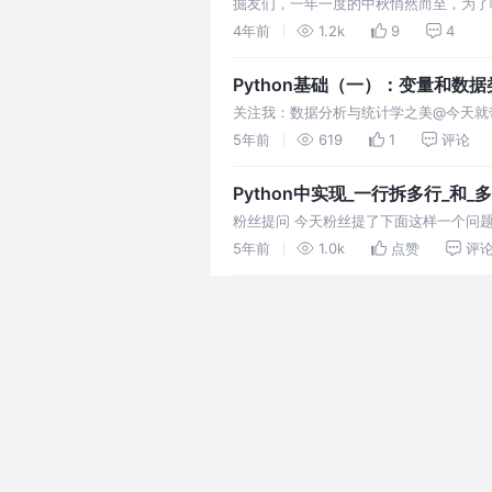
掘友们，一年一度的中秋悄然而至，为了
4年前
1.2k
9
4
Python基础（一）：变量和数
关注我：数据分析与统计学之美@今天就带
5年前
619
1
评论
Python中实现_一行拆多行_和
粉丝提问 今天粉丝提了下面这样一个问题，
5年前
1.0k
点赞
评