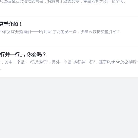
响应掘金这次活动的号召，特意写了这篇文章，希望能和大家一起学习。
据类型介绍！
着大家开始我们——Python学习的第一课，变量和数据类型介绍！
_多行并一行_，你会吗？
其中一个是"一行拆多行"，另外一个是"多行并一行"，基于Python怎么做呢
论