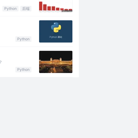
Python
后端
Python
？
Python