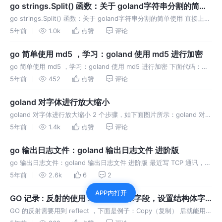
go strings.Split() 函数：关于 goland字符串分割的简单
使用
go strings.Split() 函数：关于 goland字符串分割的简单使用 直接上代
码：学习记录
5年前
1.0k
点赞
评论
go 简单使用 md5 ，学习：goland 使用 md5 进行加密
go 简单使用 md5 ，学习：goland 使用 md5 进行加密 下面代码：复
制就能运行 go 简单使用 md5 ，学习：goland 使用 md5 进行加密 下
5年前
452
点赞
评论
面代码：复制就能运行
goland 对字体进行放大缩小
goland 对字体进行放大缩小 2 个步骤，如下面图片所示：goland 对字
体进行放大缩小 2 个步骤，如下面图片所示：goland 对字体进行放大
5年前
1.4k
点赞
评论
缩小 2 个步骤，如下面图片所示：
go 输出日志文件：goland 输出日志文件 进阶版
go 输出日志文件：goland 输出日志文件 进阶版 最近写 TCP 通讯，很
多时候需要做日志去分析，所以写了个 loghelp，简单又方便。哈哈哈
5年前
2.6k
6
2
~，希望能帮到大家。 关于：go / goland
APP内打开
GO 记录 : 反射的使用 : 获取 结构体字段，设置结构体字
段
GO 的反射需要用到 reflect ，下面是例子：Copy（复制） 后就能用
通过反射 获取 结构体字段，设置结构体字段