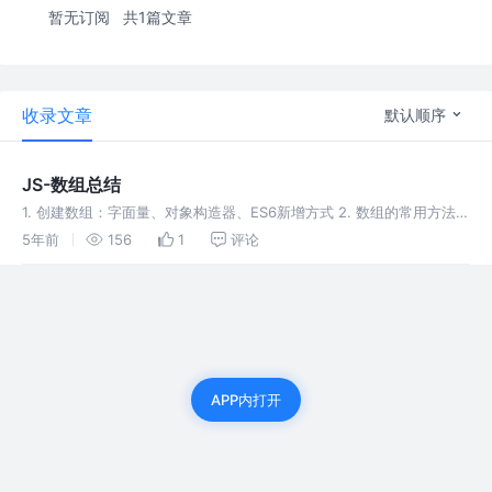
暂无订阅
共1篇文章
收录文章
默认顺序
JS-数组总结
1. 创建数组：字面量、对象构造器、ES6新增方式 2. 数组的常用方法：
纯函数及非纯函数 3. 数组的遍历
5年前
156
1
评论
APP内打开