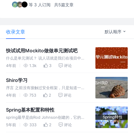
等 3 人订阅
共5篇文章
收录文章
默认顺序
快试试用Mockito做做单元测试吧
什么是单元测试？ 说人话就是我们在项目中的
每一个业务方法，都是一个小模块，小单元，应
4年前
1.3k
3
评论
该进行正确性检测。 单元测试的目的是什么？
测试的目的是为了验证业务逻辑是否正确，方法
Shiro学习
的各种形式输入是否能够返回正确
序言 之前没有接触过安全框架，只是知道一些
RBAC权限设计的思路，然后自己用过滤器来实
4年前
753
2
评论
现的项目权限认证，功能也七七八八能够实现，
但是使用框架更香呀对吧，更少的配置，更少的
Spring基本配置和特性
代码，来吧！ 一. shiro
spring最早是由Rod Johnson创建的，它的根
本使命就是解决企业级应用开发的复杂性，即简
5年前
333
2
评论
化Java开发的复杂性。 一. 装配bean的三种方