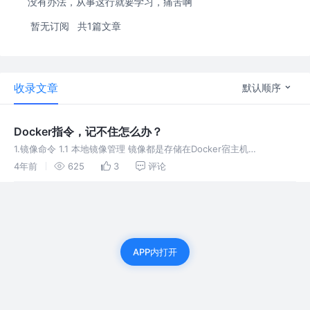
没有办法，从事这行就要学习，痛苦啊
暂无订阅
共1篇文章
收录文章
默认顺序
Docker指令，记不住怎么办？
1.镜像命令 1.1 本地镜像管理 镜像都是存储在Docker宿主机
的/var/lib/docker 列
4年前
625
3
评论
APP内打开