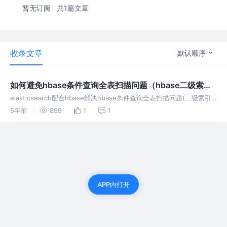
暂无订阅
共1篇文章
收录文章
默认顺序
如何避免hbase条件查询全表扫描问题（hbase二级索引
解决方案）
elasticsearch配合hbase解决hbase条件查询全表扫描问题(二级索引)
大数据场景下秒级返回方案
5年前
899
1
1
APP内打开