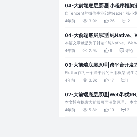
04-大前端底层原理|小程序框架
自Tencent的微信事业部的leader
完则放`的轻应用模式在国内互联网盛行
4年前
3.9k
26
2
04-大前端底层原理|纯Nati
本篇文章就是为了讨论:`纯Native、W
4年前
2.9k
9
评论
03-大前端底层原理|跨平台开发方案
Flutter作为一个跨平台的应用框架,
4年前
3.8k
17
1
02-大前端底层原理|Web和类
本文旨在探索大前端页面渲染原理。 本文关注
4年前
5.8k
19
2