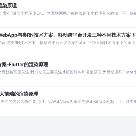
渲染原理
`张小龙`发布`微信小程序`以来,广大互联网用户都体验到了小程序带来的短、平、
ve、WebApp与类RN技术方案、移动跨平台开发三种不同技术方
ebApp与类RN技术方案、移动跨平台开发方案Flutter三种不同技术方案下的页
-Flutter的渲染原理
诞生之后就被高度关注,我们今天主要关注其框架结构和渲染原理.为后期进行Flutt
RN大前端的渲染原理
的内容为两个要点: 1、以WebView为基础的WebKit渲染机制； 2、以类R