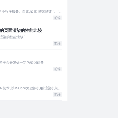
快的小程序服务。自此,如此`随装随走`、`用
前端
案下的页面渲染的性能比较
面渲染的性能比较`
前端
er跨平台开发做一定的知识储备
前端
N技术(以JSCore为虚拟机)的渲染机制。
前端