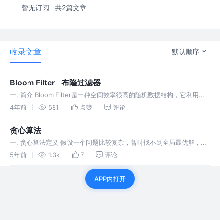
暂无订阅
共2篇文章
收录文章
默认顺序
Bloom Filter--布隆过滤器
一. 简介 Bloom Filter是一种空间效率很高的随机数据结构，它利用位
数组很简洁地表示一个集合，并能判断一个元素是否属于这个集合。
4年前
581
点赞
评论
Bloom Filter的这种高效是有一定代价的：在判断一个
贪心算法
一. 贪心算法定义 假设一个问题比较复杂，暂时找不到全局最优解，那
么我们可以考虑把原问题拆成几个小问题，分别求每个小问题的最优
5年前
1.3k
7
评论
解，再把这些“局部最优解”叠起来，就“当作”整个问题的最优解了。 1.1
APP内打开