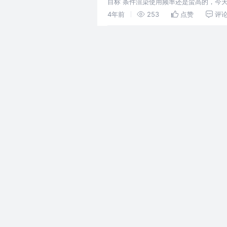
目标 条件渲染使用频率还是蛮高的，今天
理，当然内部的处理逻辑是不同的，整理
4年前
253
点赞
评