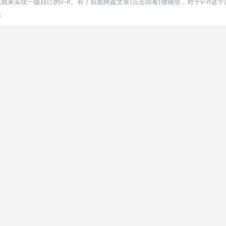
就来实现一版自己的v-if。有了前面两篇文章(点击回看)做铺垫，对于v-if
流程在第二
论