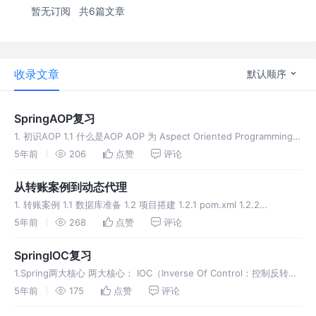
暂无订阅
共6篇文章
收录文章
默认顺序
SpringAOP复习
1. 初识AOP 1.1 什么是AOP AOP 为 Aspect Oriented Programming的
缩写，意思为面向切面编程 AOP 是 OOP（面向对象编程） 的延续，
5年前
206
点赞
评论
是软件开发中的一个热点
从转账案例到动态代理
1. 转账案例 1.1 数据库准备 1.2 项目搭建 1.2.1 pom.xml 1.2.2
applicationContext.xml 1.2.3 实体类 1.2.4 dao层 （1）接口 （2）
5年前
268
点赞
评论
SpringIOC复习
1.Spring两大核心 两大核心： IOC（Inverse Of Control：控制反转）
AOP（Aspect Oriented Programming：面向切面编程）。
5年前
175
点赞
评论