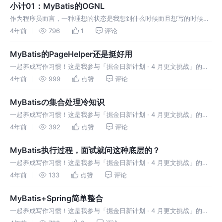
小计01：MyBatis的OGNL
作为程序员而言，一种理想的状态是我想到什么时候而且想写的时候就
在写，不受地域和时间的限制，其实和作家写文章没有什么分别，不想
4年前
796
1
评论
写的时候就不用写。
MyBatis的PageHelper还是挺好用
一起养成写作习惯！这是我参与「掘金日新计划 · 4 月更文挑战」的第
28天，点击查看活动详情。 在实际的项目开发中，常常需要使用到分
4年前
999
点赞
评论
页，分页方式分为两种：前端分页和后端分页 前端分页(假分页) 一次a
MyBatisの集合处理冷知识
一起养成写作习惯！这是我参与「掘金日新计划 · 4 月更文挑战」的第
27天，点击查看活动详情。 MyBatis循环Map（高级用法） 今天遇到
4年前
392
点赞
评论
一个比较特殊的业务，需要对传入的Map数据在映射文件中进行
MyBatis执行过程，面试就问这种底层的？
一起养成写作习惯！这是我参与「掘金日新计划 · 4 月更文挑战」的第
25天，点击查看活动详情。 01.解析配置文件得到Configuration 解析
4年前
133
点赞
评论
配置文件，每个sql语句标签对应一个MappedS
MyBatis+Spring简单整合
一起养成写作习惯！这是我参与「掘金日新计划 · 4 月更文挑战」的第
24天，点击查看活动详情。 使用Spring IoC可以有效管理各类Java资