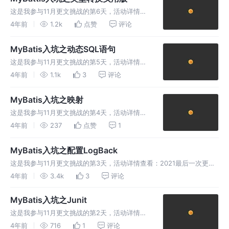
这是我参与11月更文挑战的第6天，活动详情查
看：2021最后一次更文挑战 MyBatis实现自定
4年前
1.2k
点赞
评论
义转换类型 MyBatis为我们提供了很多内置的
TypeHandler（类型转换）, 随便打开一个Typ
MyBatis入坑之动态SQL语句
这是我参与11月更文挑战的第5天，活动详情查
看：2021最后一次更文挑战 MyBatis动态SQL
4年前
1.1k
3
评论
语句 通过各种判断生成不同的SQL语句，多条
件查询，在我们之前的学习过程，我们是通过恒
MyBatis入坑之映射
等式的SQL语句
这是我参与11月更文挑战的第4天，活动详情查
看：2021最后一次更文挑战 MyBatis 可以通过
4年前
237
点赞
1
简单的 XML 或注解来配置和映射原始类型、接
口和 Java POJO（Plain Old Java
MyBatis入坑之配置LogBack
这是我参与11月更文挑战的第3天，活动详情查看：2021最后一次更文
挑战 MyBatis配置LogBack MyBatis官方示例是配置Log4j或者使用控
4年前
3.4k
3
评论
制台输出实现，我在这里学习一下LogBack
MyBatis入坑之Junit
这是我参与11月更文挑战的第2天，活动详情查
看：2021最后一次更文挑战 上一篇中的环境搭
4年前
716
1
评论