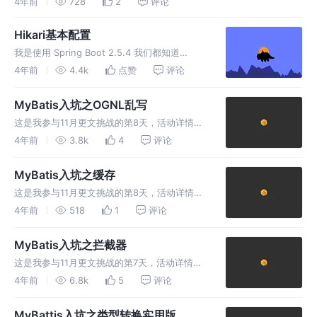
4年前
728
2
评论
源，达到即插即拔功能； 通过AOP框架，数据库事务可以
Hikari基本配置
我是使用 Spring Boot 2.5.4 我们都知道
Spring boot 默认就依赖了 Hikari ，而我的
4年前
4.4k
点赞
评论
JDK 版本是 11 ，这里就有问题了 Spring boot
的默认版本和官方
MyBatis入坑之OGNL乱写
这是我参与11月更文挑战的第8天，活动详情查
看：2021最后一次更文挑战 Mybatis支持
4年前
3.8k
4
评论
OGNL的语法 OGNL 是 Object-Graph
Navigation Language 的缩写，对象
MyBatis入坑之缓存
这是我参与11月更文挑战的第8天，活动详情查
看：2021最后一次更文挑战 MyBatis缓存介绍
4年前
518
1
评论
正如大多数持久层框架一样，MyBatis 同样提供
了一级缓存和二级缓存的支持 一级缓存基于
MyBatis入坑之拦截器
Perpet
这是我参与11月更文挑战的第7天，活动详情查
看：2021最后一次更文挑战 1. 拦截器注解 1.1
4年前
6.8k
5
评论
MyBatis自定义拦截器 实现
org.apache.ibatis.plugin.Intercept
MyBattis入坑之类型转换实用版