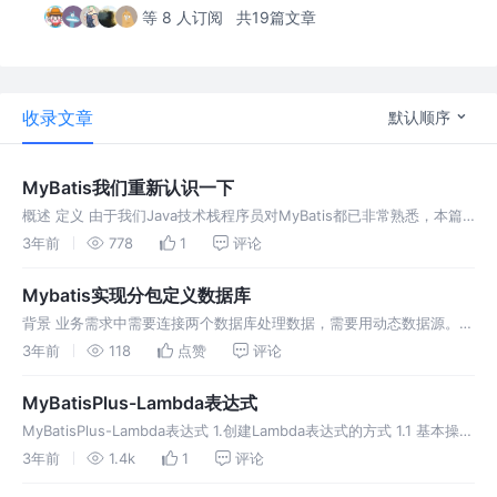
等 8 人订阅
共19篇文章
收录文章
默认顺序
MyBatis我们重新认识一下
概述 定义 由于我们Java技术栈程序员对MyBatis都已非常熟悉，本篇
我们则主要是从源码的角度去收获不一样MyBatis理解之旅。众所周知
3年前
778
1
评论
JDBC操作核心步骤包括创建连接、创建Statement和
Mybatis实现分包定义数据库
背景 业务需求中需要连接两个数据库处理数据，需要用动态数据源。通
过了解mybatis的框架，计划 使用分包的方式进行数据源的区分。 原理
3年前
118
点赞
评论
前提： 我们使用mybatis都会有四个步骤 1：构建SqlS
MyBatisPlus-Lambda表达式
MyBatisPlus-Lambda表达式 1.创建Lambda表达式的方式 1.1 基本操作
LambdaQueryWrapper<T>方式 QueryWrapper<实体>().lambda()
3年前
1.4k
1
评论
方