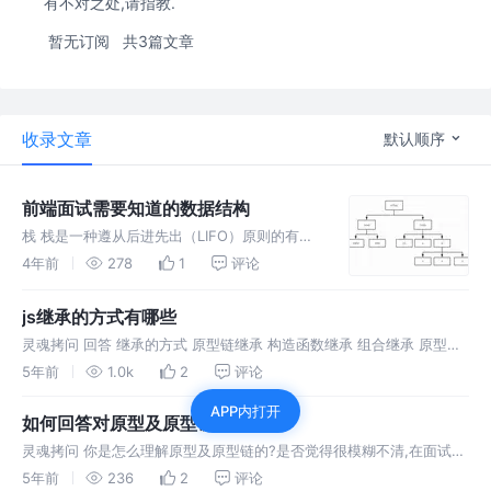
有不对之处,请指教.
暂无订阅
共3篇文章
收录文章
默认顺序
前端面试需要知道的数据结构
栈 栈是一种遵从后进先出（LIFO）原则的有序
集合。新添加的或待删除的元素都保存在栈的同
4年前
278
1
评论
一端，称作栈顶，另一端就叫栈底。在栈里，新
元素都靠近栈顶，旧元素都接近栈底。 队列 队
js继承的方式有哪些
列是遵循FIFO（Firs
灵魂拷问 回答 继承的方式 原型链继承 构造函数继承 组合继承 原型继
承 寄生继承 寄生组合继承 ES6类继承extends 原型链继承 继承的本质
5年前
1.0k
2
评论
就是复制，即重写原型对象，代之以一个新类型的实例。
APP内打开
如何回答对原型及原型链理解
灵魂拷问 你是怎么理解原型及原型链的?是否觉得很模糊不清,在面试过
程中教你如何回答,点开看看吧?希望你有所收获
5年前
236
2
评论