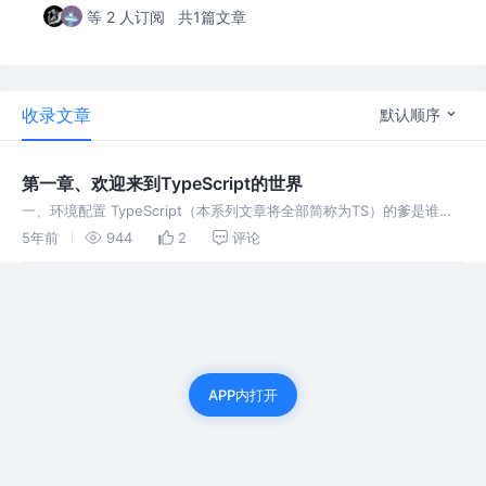
等 2 人订阅
共1篇文章
收录文章
默认顺序
第一章、欢迎来到TypeScript的世界
一、环境配置 TypeScript（本系列文章将全部简称为TS）的爹是谁，
不是我们要讨论的话题，有兴趣的网友自己去Baidu。直接进入正题，
5年前
944
2
评论
TS它是javascript的一个超集，意思就是对javas
APP内打开