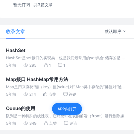
暂无订阅
共3篇文章
收录文章
默认顺序
HashSet
HashSet是set接口的实现类，也是我们最常用的set集合 储存的是 无
序，唯一的对象 由于是 无序 的所以每组数据都 没有索引，很多list可
5年前
295
1
1
用的方法他都没有 凡是 需要通过索引来进行操作的方法
Map接口 HashMap常用方法
Map是用来存储“键（key)-值(value)对”,Map类中存储的“键值对”通过
键来标识，所以键值对不能重复。 Map接口的实现类有HashMap，
5年前
214
点赞
评论
TreeMap，HashTable等 Objec
Queue的使用
APP内打开
队列是一种特殊的线性表，它只允许在表的前端（front）进行删除操
作，而在表的后端（rear）进行插入操作。进行插入操作的端称为队
5年前
349
点赞
评论
尾，进行删除操作的端称为队头。队列中没有元素时，称为空队列。 在